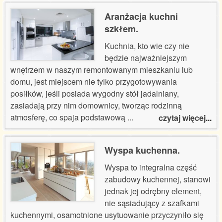
Referencje certyfikaty
Aranżacja kuchni
szkłem.
Wycena usług
Kuchnia, kto wie czy nie
będzie najważniejszym
Kontakt
wnętrzem w naszym remontowanym mieszkaniu lub
domu, jest miejscem nie tylko przygotowywania
posiłków, jeśli posiada wygodny stół jadalniany,
zasiadają przy nim domownicy, tworząc rodzinną
atmosferę, co spaja podstawową
...
czytaj więcej...
Wyspa kuchenna.
Wyspa to integralna część
zabudowy kuchennej, stanowi
jednak jej odrębny element,
nie sąsiadujący z szafkami
kuchennymi, osamotnione usytuowanie przyczyniło się