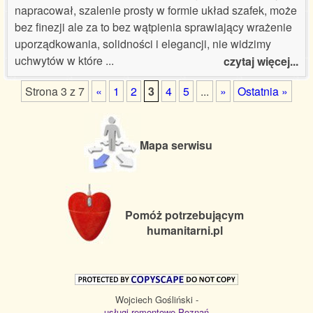
napracował, szalenie prosty w formie układ szafek, może
bez finezji ale za to bez wątpienia sprawiający wrażenie
uporządkowania, solidności i elegancji, nie widzimy
uchwytów w które
...
czytaj więcej...
Strona 3 z 7
«
1
2
3
4
5
...
»
Ostatnia »
Mapa serwisu
Pomóż potrzebującym
humanitarni.pl
Wojciech Gośliński -
usługi remontowe Poznań