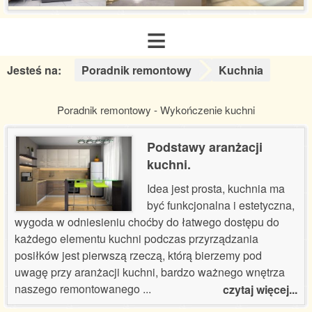
≡
Jesteś na:
Poradnik remontowy
Kuchnia
Strona główna
Poradnik remontowy - Wykończenie kuchni
O nas
Podstawy aranżacji
Zakres usług
kuchni.
Idea jest prosta, kuchnia ma
Galeria realizacji
być funkcjonalna i estetyczna,
wygoda w odniesieniu choćby do łatwego dostępu do
Aranżacje inspiracje
każdego elementu kuchni podczas przyrządzania
posiłków jest pierwszą rzeczą, którą bierzemy pod
uwagę przy aranżacji kuchni, bardzo ważnego wnętrza
Poradnik remontowy
naszego remontowanego
...
czytaj więcej...