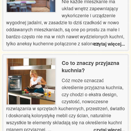
Nie każde mieszkanie ma
układ wnętrz zapewniający
wykończenie i urządzenie
wygodnej jadalni, w zasadzie to dziś rzadkość w nowo
oddawanych mieszkaniach, są one po prostu za małe i
bardzo często nie ma w nich nawet wydzielonych kuchni,
tylko aneksy kuchenne połączone z salonem.
...
czytaj więcej...
Co to znaczy przyjazna
kuchnia?
Cóż może oznaczać
określenie przyjazna kuchnia,
czy chodzi o ekstra design,
czystość, nowoczesne
rozwiązania w sprzętach kuchennych, przestrzeń, światło
i doskonałą kolorystykę mebli czy ścian, naturalnie
wszystkie te elementy składają się na określenie kuchni
mianem przyjaznej,
...
czytaj więcej...