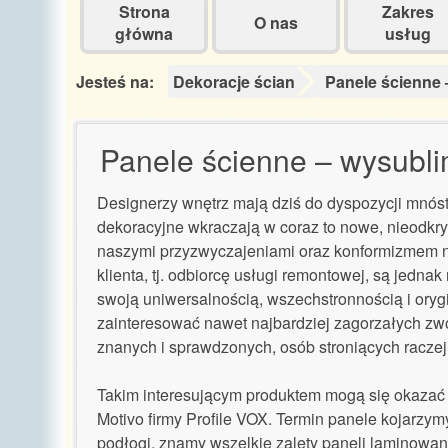
Strona
Zakres
O nas
główna
usług
Jesteś na:
Dekoracje ścian
Panele ścienne 
Panele ścienne – wysubli
Designerzy wnętrz mają dziś do dyspozycji mnóst
dekoracyjne wkraczają w coraz to nowe, nieodkry
naszymi przyzwyczajeniami oraz konformizmem 
klienta, tj. odbiorcę usługi remontowej, są jednak
swoją uniwersalnością, wszechstronnością i ory
zainteresować nawet najbardziej zagorzałych z
znanych i sprawdzonych, osób stroniących raczej
Takim interesującym produktem mogą się okazać
Motivo firmy Profile VOX. Termin panele kojarzy
podłogi, znamy wszelkie zalety paneli laminowan