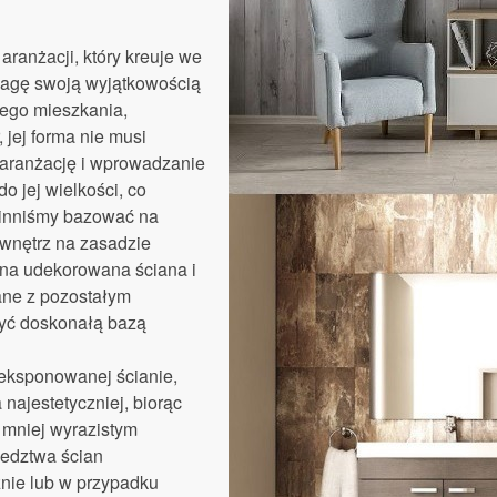
aranżacji, który kreuje we
wagę swoją wyjątkowością
ego mieszkania,
jej forma nie musi
 aranżację i wprowadzanie
o jej wielkości, co
winniśmy bazować na
 wnętrz na zasadzie
dna udekorowana ściana i
ane z pozostałym
być doskonałą bazą
yeksponowanej ścianie,
najestetyczniej, biorąc
 mniej wyrazistym
iedztwa ścian
znie lub w przypadku