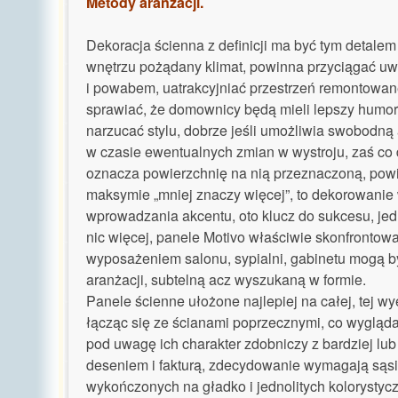
Metody aranżacji.
Dekoracja ścienna z definicji ma być tym detalem 
wnętrzu pożądany klimat, powinna przyciągać u
i powabem, uatrakcyjniać przestrzeń remontowan
sprawiać, że domownicy będą mieli lepszy humor, 
narzucać stylu, dobrze jeśli umożliwia swobodną
w czasie ewentualnych zmian w wystroju, zaś co d
oznacza powierzchnię na nią przeznaczoną, po
maksymie „mniej znaczy więcej”, to dekorowanie
wprowadzania akcentu, oto klucz do sukcesu, je
nic więcej, panele Motivo właściwie skonfrontow
wyposażeniem salonu, sypialni, gabinetu mogą 
aranżacji, subtelną acz wyszukaną w formie.
Panele ścienne ułożone najlepiej na całej, tej w
łącząc się ze ścianami poprzecznymi, co wygląda 
pod uwagę ich charakter zdobniczy z bardziej lub
deseniem i fakturą, zdecydowanie wymagają sąs
wykończonych na gładko i jednolitych kolorystyc