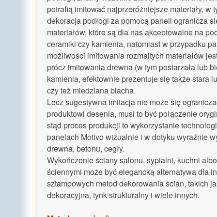
potrafią imitować najprzeróżniejsze materiały, w 
dekoracja podłogi za pomocą paneli ogranicza si
materiałów, które są dla nas akceptowalne na pod
ceramiki czy kamienia, natomiast w przypadku pa
możliwości imitowania rozmaitych materiałów jes
prócz imitowania drewna (w tym postarzała lub bi
kamienia, efektownie prezentuje się także stara l
czy też miedziana blacha.
Lecz sugestywna imitacja nie może się ogranicza
produktowi desenia, musi to być połączenie orygi
stąd proces produkcji to wykorzystanie technologi
panelach Motivo wizualnie i w dotyku wyraźnie w
drewna, betonu, cegły.
Wykończenie ściany salonu, sypialni, kuchni albo
ściennymi może być elegancką alternatywą dla in
sztampowych metod dekorowania ścian, takich jak
dekoracyjna, tynk strukturalny i wiele innych.