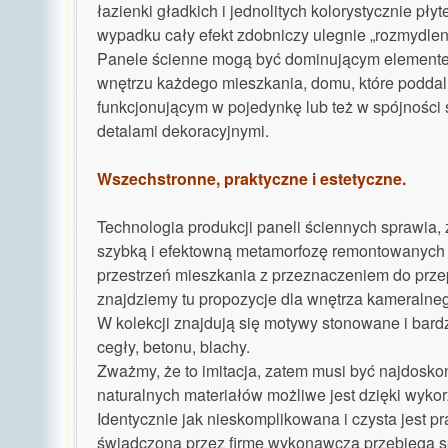
łazienki gładkich i jednolitych kolorystycznie pł
wypadku cały efekt zdobniczy ulegnie „rozmydlen
Panele ścienne mogą być dominującym element
wnętrzu każdego mieszkania, domu, które poddal
funkcjonującym w pojedynkę lub też w spójności s
detalami dekoracyjnymi.
Wszechstronne, praktyczne i estetyczne.
Technologia produkcji paneli ściennych sprawia,
szybką i efektowną metamorfozę remontowanych p
przestrzeń mieszkania z przeznaczeniem do prze
znajdziemy tu propozycje dla wnętrza kameralnego
W kolekcji znajdują się motywy stonowane i bardz
cegły, betonu, blachy.
Zważmy, że to imitacja, zatem musi być najdosko
naturalnych materiałów możliwe jest dzięki wykor
Identycznie jak nieskomplikowana i czysta jest 
świadczona przez firmę wykonawczą przebiega sp