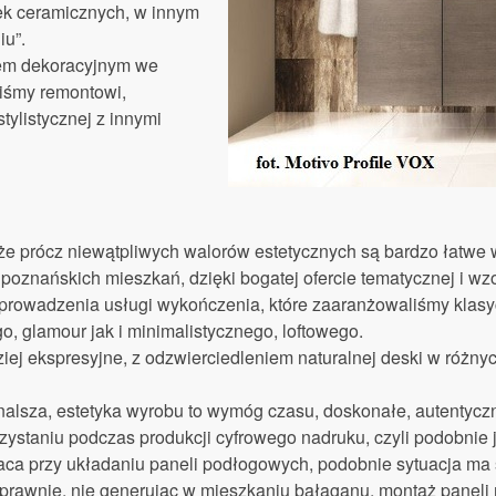
ytek ceramicznych, w innym
iu”.
em dekoracyjnym we
iśmy remontowi,
tylistycznej z innymi
 że prócz niewątpliwych walorów estetycznych są bardzo łatwe 
oznańskich mieszkań, dzięki bogatej ofercie tematycznej i wz
prowadzenia usługi wykończenia, które zaaranżowaliśmy klasyc
, glamour jak i minimalistycznego, loftowego.
iej ekspresyjne, z odzwierciedleniem naturalnej deski w różny
nalsza, estetyka wyrobu to wymóg czasu, doskonałe, autentycz
zystaniu podczas produkcji cyfrowego nadruku, czyli podobnie j
praca przy układaniu paneli podłogowych, podobnie sytuacja ma 
rawnie, nie generując w mieszkaniu bałaganu, montaż paneli 