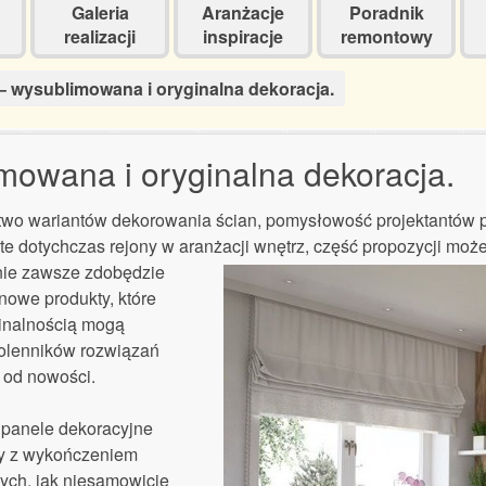
Galeria
Aranżacje
Poradnik
realizacji
inspiracje
remontowy
– wysublimowana i oryginalna dekoracja.
mowana i oryginalna dekoracja.
wo wariantów dekorowania ścian, pomysłowość projektantów pra
te dotychczas rejony w aranżacji wnętrz, część propozycji moż
nie zawsze zdobędzie
 nowe produkty, które
ginalnością mogą
wolenników rozwiązań
 od nowości.
 panele dekoracyjne
my z wykończeniem
ych, jak niesamowicie