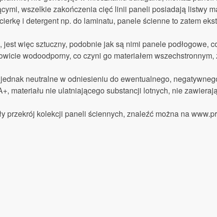
ymi, wszelkie zakończenia cięć linii paneli posiadają listwy 
ścierkę i detergent np. do laminatu, panele ścienne to zatem ek
 jest więc sztuczny, podobnie jak są nimi panele podłogowe, 
łkowicie wodoodporny, co czyni go materiałem wszechstronnym
 jednak neutralne w odniesieniu do ewentualnego, negatywneg
+, materiału nie ulatniającego substancji lotnych, nie zawieraj
y przekrój kolekcji paneli ściennych, znaleźć można na www.pro