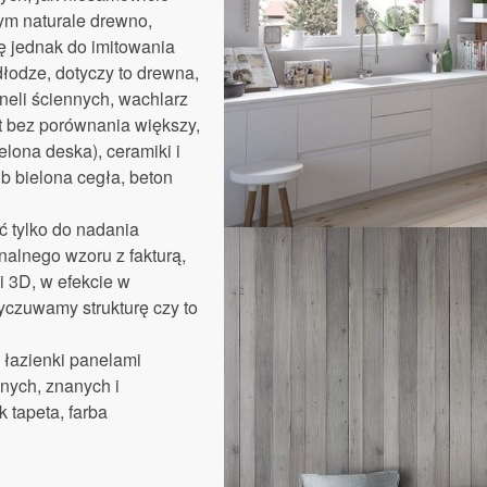
tym naturale drewno,
ę jednak do imitowania
łodze, dotyczy to drewna,
neli ściennych, wachlarz
t bez porównania większy,
elona deska), ceramiki i
ub bielona cegła, beton
ć tylko do nadania
nalnego wzoru z fakturą,
i 3D, w efekcie w
yczuwamy strukturę czy to
 łazienki panelami
nych, znanych i
 tapeta, farba