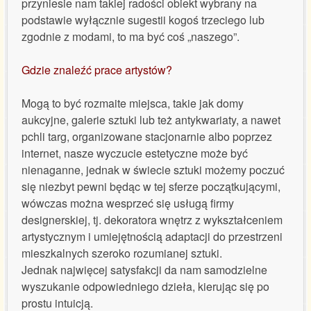
przyniesie nam takiej radości obiekt wybrany na
podstawie wyłącznie sugestii kogoś trzeciego lub
zgodnie z modami, to ma być coś „naszego”.
Gdzie znaleźć prace artystów?
Mogą to być rozmaite miejsca, takie jak domy
aukcyjne, galerie sztuki lub też antykwariaty, a nawet
pchli targ, organizowane stacjonarnie albo poprzez
internet, nasze wyczucie estetyczne może być
nienaganne, jednak w świecie sztuki możemy poczuć
się niezbyt pewni będąc w tej sferze początkującymi,
wówczas można wesprzeć się usługą firmy
designerskiej, tj. dekoratora wnętrz z wykształceniem
artystycznym i umiejętnością adaptacji do przestrzeni
mieszkalnych szeroko rozumianej sztuki.
Jednak najwięcej satysfakcji da nam samodzielne
wyszukanie odpowiedniego dzieła, kierując się po
prostu intuicją.