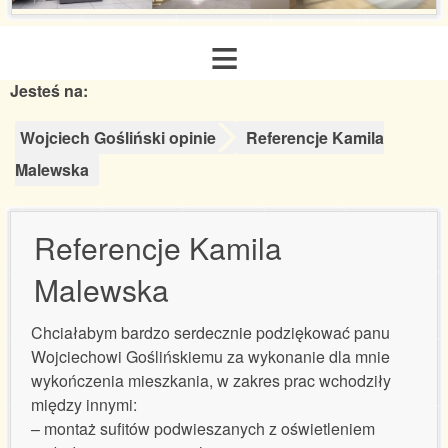
≡
Jesteś na:
Strona główna
Wojciech Gośliński opinie
Referencje Kamila
O nas
Malewska
Zakres usług
Referencje Kamila
Malewska
Galeria realizacji
Chciałabym bardzo serdecznie podziękować panu
Aranżacje inspiracje
Wojciechowi Goślińskiemu za wykonanie dla mnie
wykończenia mieszkania, w zakres prac wchodziły
Poradnik remontowy
między innymi:
– montaż sufitów podwieszanych z oświetleniem