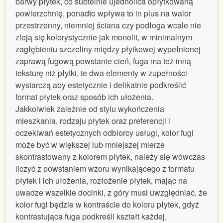
barwy płytek, co subtelnie ujednolica opłytkowaną
powierzchnię, ponadto wpływa to in plus na walor
przestrzenny, niemniej ściana czy podłoga wcale nie
zleją się kolorystycznie jak monolit, w minimalnym
zagłębieniu szczeliny między płytkowej wypełnionej
zaprawą fugową powstanie cień, fuga ma też inną
teksturę niż płytki, te dwa elementy w zupełności
wystarczą aby estetycznie i delikatnie podkreślić
format płytek oraz sposób ich ułożenia.
Jakkolwiek zależnie od stylu wykończenia
mieszkania, rodzaju płytek oraz preferencji i
oczekiwań estetycznych odbiorcy usługi, kolor fugi
może być w większej lub mniejszej mierze
skontrastowany z kolorem płytek, należy się wówczas
liczyć z powstaniem wzoru wynikającego z formatu
płytek i ich ułożenia, rozłożenie płytek, mając na
uwadze wszelkie docinki, z góry musi uwzględniać, że
kolor fugi będzie w kontraście do koloru płytek, gdyż
kontrastująca fuga podkreśli kształt każdej,