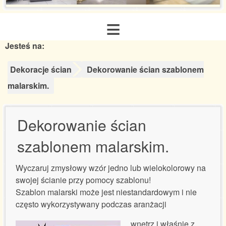
≡
Jesteś na:
Strona główna
Dekoracje ścian
Dekorowanie ścian szablonem
O nas
malarskim.
Zakres usług
Dekorowanie ścian
szablonem malarskim.
Galeria realizacji
Wyczaruj zmysłowy wzór jedno lub wielokolorowy na
Aranżacje inspiracje
swojej ścianie przy pomocy szablonu!
Szablon malarski może jest niestandardowym i nie
Poradnik remontowy
często wykorzystywany podczas aranżacji
wnętrz i właśnie z