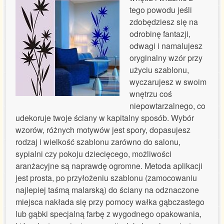
Referencje certyfikaty
tego powodu jeśli
zdobędziesz się na
Wycena usług
odrobinę fantazji,
odwagi i namalujesz
oryginalny wzór przy
Kontakt
użyciu szablonu,
wyczarujesz w swoim
wnętrzu coś
niepowtarzalnego, co
udekoruje twoje ściany w kapitalny sposób. Wybór
wzorów, różnych motywów jest spory, dopasujesz
rodzaj i wielkość szablonu zarówno do salonu,
sypialni czy pokoju dziecięcego, możliwości
aranżacyjne są naprawdę ogromne. Metoda aplikacji
jest prosta, po przyłożeniu szablonu (zamocowaniu
najlepiej taśmą malarską) do ściany na odznaczone
miejsca nakłada się przy pomocy wałka gąbczastego
lub gąbki specjalną farbę z wygodnego opakowania,