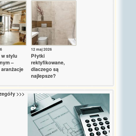
26
12 maj 2026
 w stylu
Płytki
lnym –
rektyfikowane,
 aranżacje
dlaczego są
najlepsze?
zegóły >>>