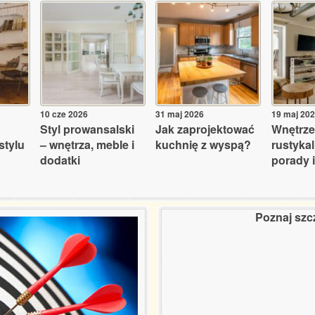
10 cze 2026
31 maj 2026
19 maj 20
Styl prowansalski
Jak zaprojektować
Wnętrze
stylu
– wnętrza, meble i
kuchnię z wyspą?
rustyka
dodatki
porady i
Poznaj szc