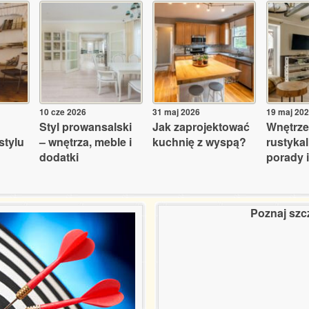
10 cze 2026
31 maj 2026
19 maj 20
Styl prowansalski
Jak zaprojektować
Wnętrze
stylu
– wnętrza, meble i
kuchnię z wyspą?
rustyka
dodatki
porady i
Poznaj szc