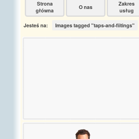
Strona
Zakres
O nas
główna
usług
Jesteś na:
Images tagged "taps-and-fiitings"