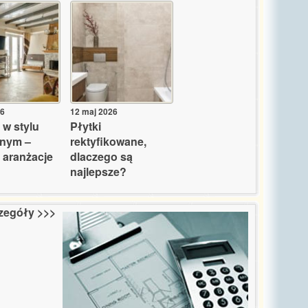
26
12 maj 2026
 w stylu
Płytki
lnym –
rektyfikowane,
 aranżacje
dlaczego są
najlepsze?
zegóły >>>