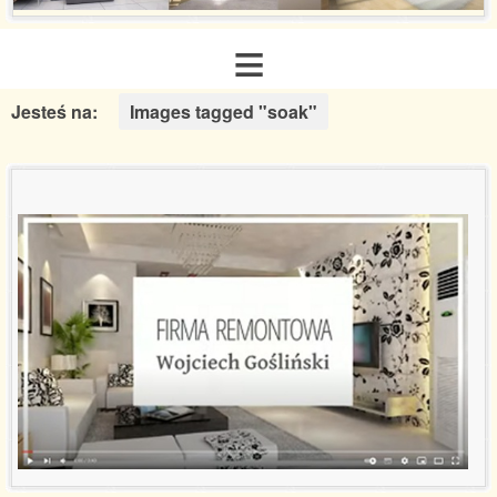
≡
Jesteś na:
Images tagged "soak"
Strona główna
O nas
Zakres usług
Galeria realizacji
Aranżacje inspiracje
Poradnik remontowy