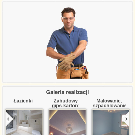
Referencje certyfikaty
Wycena usług
Kontakt
Galeria realizacji
Łazienki
Zabudowy 
Malowanie, 
gips-karton; 
szpachlowanie
dekoracje