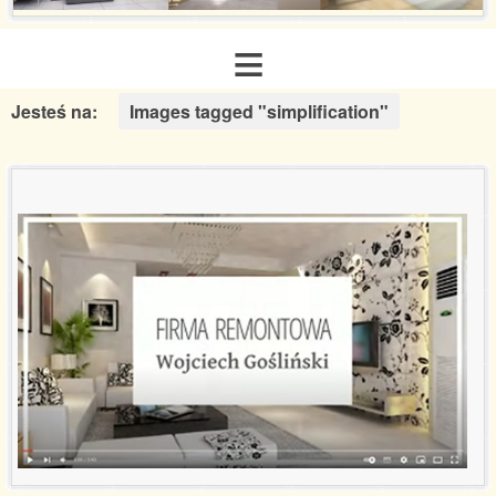
≡
Jesteś na:
Images tagged "simplification"
Strona główna
O nas
Zakres usług
Galeria realizacji
Aranżacje inspiracje
Poradnik remontowy