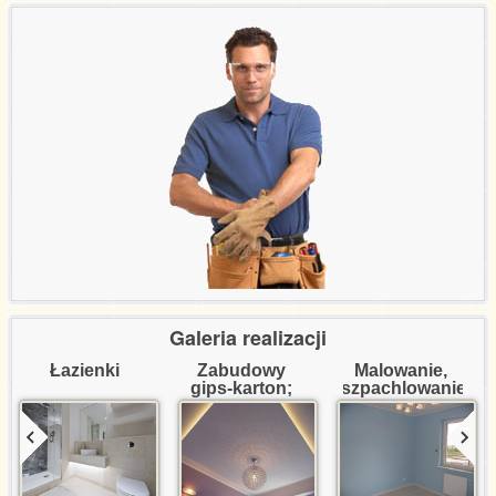
Referencje certyfikaty
Wycena usług
Kontakt
Galeria realizacji
Łazienki
Zabudowy 
Malowanie, 
gips-karton; 
szpachlowanie
dekoracje