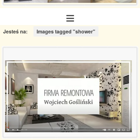
≡
Jesteś na:
Images tagged "shower"
Strona główna
O nas
Zakres usług
Galeria realizacji
Aranżacje inspiracje
Poradnik remontowy