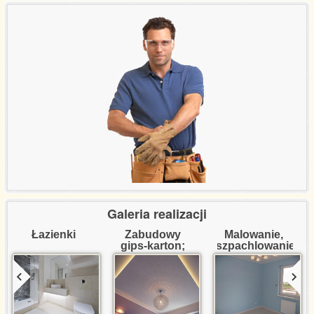
Referencje certyfikaty
Wycena usług
Kontakt
Galeria realizacji
Łazienki
Zabudowy 
Malowanie, 
gips-karton; 
szpachlowanie
dekoracje