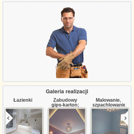
Referencje certyfikaty
Wycena usług
Kontakt
Galeria realizacji
Łazienki
Zabudowy 
Malowanie, 
gips-karton; 
szpachlowanie
dekoracje