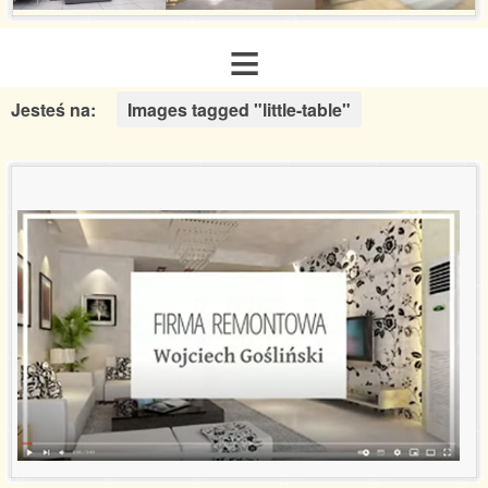
≡
Jesteś na:
Images tagged "little-table"
Strona główna
O nas
Zakres usług
Galeria realizacji
Aranżacje inspiracje
Poradnik remontowy