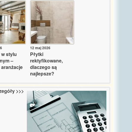
26
12 maj 2026
 w stylu
Płytki
lnym –
rektyfikowane,
 aranżacje
dlaczego są
najlepsze?
zegóły >>>