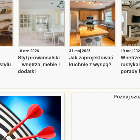
10 cze 2026
31 maj 2026
19 maj 20
Styl prowansalski
Jak zaprojektować
Wnętrze
stylu
– wnętrza, meble i
kuchnię z wyspą?
rustyka
dodatki
porady i
Poznaj szc