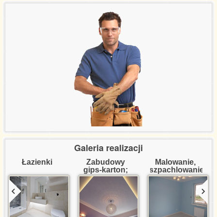
Referencje certyfikaty
Wycena usług
Kontakt
Galeria realizacji
Łazienki
Zabudowy 
Malowanie, 
gips-karton; 
szpachlowanie
dekoracje