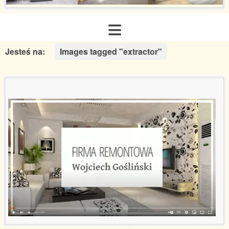
≡
Jesteś na:
Images tagged "extractor"
Strona główna
O nas
Zakres usług
Galeria realizacji
Aranżacje inspiracje
Poradnik remontowy