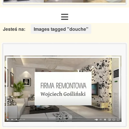
≡
Jesteś na:
Images tagged "douche"
Strona główna
O nas
Zakres usług
Galeria realizacji
Aranżacje inspiracje
Poradnik remontowy