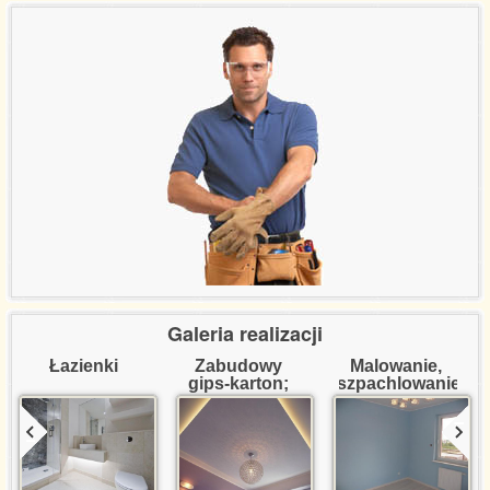
Referencje certyfikaty
Wycena usług
Kontakt
Galeria realizacji
Łazienki
Zabudowy 
Malowanie, 
gips-karton; 
szpachlowanie
dekoracje