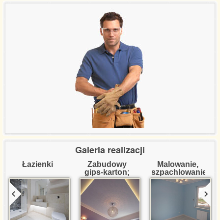
Referencje certyfikaty
Wycena usług
Kontakt
Galeria realizacji
Łazienki
Zabudowy 
Malowanie, 
gips-karton; 
szpachlowanie
dekoracje