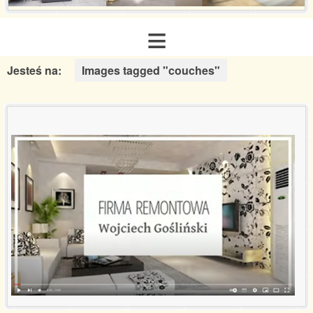
≡
Jesteś na:
Images tagged "couches"
Strona główna
O nas
Zakres usług
Galeria realizacji
Aranżacje inspiracje
Poradnik remontowy