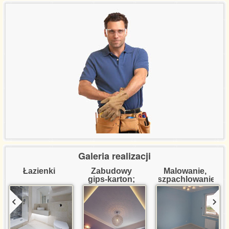
Referencje certyfikaty
Wycena usług
Kontakt
Galeria realizacji
Łazienki
Zabudowy 
Malowanie, 
gips-karton; 
szpachlowanie
dekoracje