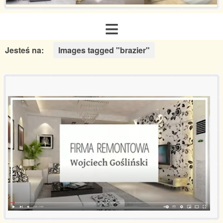
≡
Jesteś na:
Images tagged "brazier"
Strona główna
O nas
Zakres usług
Galeria realizacji
Aranżacje inspiracje
Poradnik remontowy