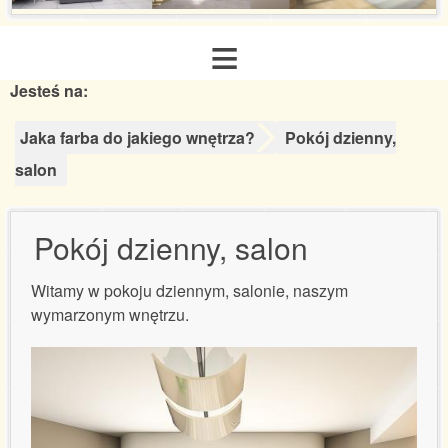
≡
Jesteś na:
Strona główna
Jaka farba do jakiego wnętrza?
Pokój dzienny,
O nas
salon
Zakres usług
Pokój dzienny, salon
Galeria realizacji
Witamy w pokoju dziennym, salonie, naszym
wymarzonym wnętrzu.
Aranżacje inspiracje
Poradnik remontowy