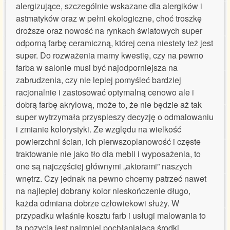
alergizujące, szczególnie wskazane dla alergików i
astmatyków oraz w pełni ekologiczne, choć troszkę
droższe oraz nowość na rynkach światowych super
odporną farbę ceramiczną, której cena niestety też jest
super. Do rozważenia mamy kwestię, czy na pewno
farba w salonie musi być najodporniejsza na
zabrudzenia, czy nie lepiej pomyśleć bardziej
racjonalnie i zastosować optymalną cenowo ale i
dobrą farbę akrylową, może to, że nie będzie aż tak
super wytrzymała przyspieszy decyzję o odmalowaniu
i zmianie kolorystyki. Ze względu na wielkość
powierzchni ścian, ich pierwszoplanowość i częste
traktowanie nie jako tło dla mebli i wyposażenia, to
one są najczęściej głównymi „aktorami” naszych
wnętrz. Czy jednak na pewno chcemy patrzeć nawet
na najlepiej dobrany kolor nieskończenie długo,
każda odmiana dobrze człowiekowi służy. W
przypadku właśnie kosztu farb i usługi malowania to
ta pozycja jest najmniej pochłaniająca środki