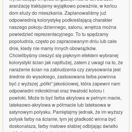
aranżację traktujemy wyjątkowo poważnie, w końcu
dom służy do mieszkania. Zaplanowaliśmy już
odpowiednią kolorystykę podkreślającą charakter
naszego pokoju dziennego, salonu, wnętrza można
powiedzieć reprezentacyjnego. To tu spędzamy
popołudnia, często po zapracowanym dniu lub całe
dnie, kiedy nie mamy innych obowiązków.
Chcielibyśmy cieszyć się pięknym efektem wybranej
kolorystyki ścian jak najdłużej, zatem z uwagi na to, że
narażenie ścian na zabrudzenia czy zarysowania jest
średnie do wysokiego, zastosowana farba powinna
być z wyższej „półki” jakościowej, która zapewni nam
odpowiedni mikroklimat oraz trwałość koloru i
powłoki. Może to być farba akrylowa w pełnym macie,
lateksowo-akrylowa w półmacie lub lateksowa w
satynowym połysku. Pamiętajmy jednak, że im wyższy
połysk farby na ścianie, tym jej gładkość winna być
doskonalsza, farby matowe słabiej odbijając światło