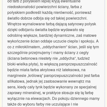
od farb z połyskiem lepiej kryją ewentualne
niedoskonałości powierzchni ściany, farba z
połyskiem podkreśli każdą nierówność, ponieważ
światło dobrze odbija się od takiej powierzchni.
Wnętrze wymalowane farbą dającą satynowy połysk
dzięki odbijaniu światła będzie wydawało się
odrobinę większe, bardziej dynamiczne, zaś matowe
wykończenie ścian oddaje uczucie ciepła i spokoju. A
co z mikroklimatem, „oddychaniem” ścian, jeśli się tym
szczególnie przejmujemy i mamy ściany z cegły
(ściana betonowa niestety nie „oddycha”, tudzież
bloki-wielka płyta), to większą paroprzepuszczalność
będzie miała farba akrylowa niż lateksowa, na
marginesie „królową” paroprzepuszczalności jest farba
silikatowa, jednak jej zastosowanie wewnątrz ma
sens, kiedy cały tynk będzie wykonany ze specjalnej
zaprawy mineralnej, w praktyce stosuje się tą farbę
wyłącznie na elewacjach. Do pokoju dziennego mamy
także do wyboru farby nie uczulające i nie