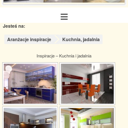
≡
Jesteś na:
Strona główna
Aranżacje inspiracje
Kuchnia, jadalnia
O nas
Inspiracje – Kuchnia i jadalnia
Zakres usług
Galeria realizacji
Aranżacje inspiracje
Poradnik remontowy