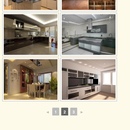
◄
1
2
3
►