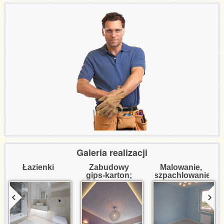
Referencje certyfikaty
Wycena usług
Kontakt
Galeria realizacji
Łazienki
Zabudowy 
Malowanie, 
gips-karton; 
szpachlowanie
dekoracje