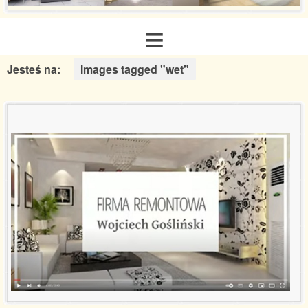
≡
Jesteś na:
Images tagged "wet"
Strona główna
O nas
Zakres usług
Galeria realizacji
Aranżacje inspiracje
Poradnik remontowy